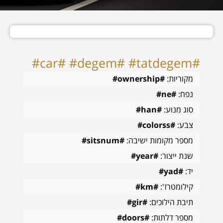
#car# #degem# #tatdegem#
מקוריות:
#ownership#
נפח:
#ne#
סוג מנוע:
#han#
צבע:
#colorss#
מספר מקומות ישיבה:
#sitsnum#
שנת ייצור:
#year#
יד:
#yad#
קילומטרז':
#km#
תיבת הילוכים:
#gir#
מספר דלתות:
#doors#