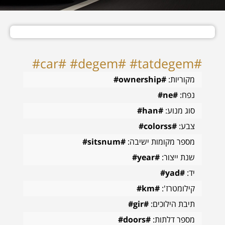
#car# #degem# #tatdegem#
מקוריות:
#ownership#
נפח:
#ne#
סוג מנוע:
#han#
צבע:
#colorss#
מספר מקומות ישיבה:
#sitsnum#
שנת ייצור:
#year#
יד:
#yad#
קילומטרז':
#km#
תיבת הילוכים:
#gir#
מספר דלתות:
#doors#