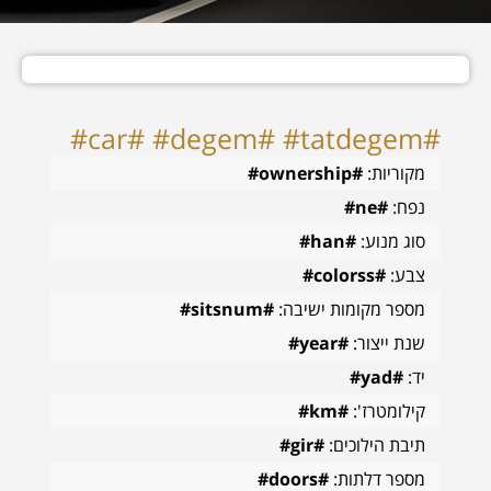
#car# #degem# #tatdegem#
מקוריות:
#ownership#
נפח:
#ne#
סוג מנוע:
#han#
צבע:
#colorss#
מספר מקומות ישיבה:
#sitsnum#
שנת ייצור:
#year#
יד:
#yad#
קילומטרז':
#km#
תיבת הילוכים:
#gir#
מספר דלתות:
#doors#