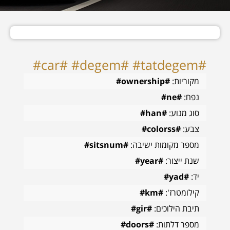
#car# #degem# #tatdegem#
מקוריות:
#ownership#
נפח:
#ne#
סוג מנוע:
#han#
צבע:
#colorss#
מספר מקומות ישיבה:
#sitsnum#
שנת ייצור:
#year#
יד:
#yad#
קילומטרז':
#km#
תיבת הילוכים:
#gir#
מספר דלתות:
#doors#